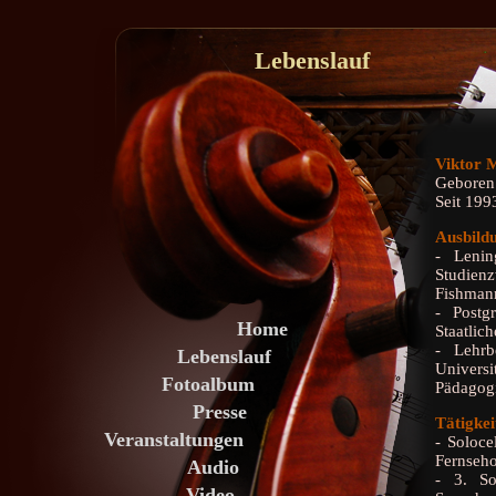
Lebenslauf
Viktor 
Geboren 
Seit 199
Ausbild
- Lenin
Studien
Fishman
- Postg
Home
Staatlic
- Lehrb
Lebenslauf
Universi
Fotoalbum
Pädagogi
Presse
Tätigkei
Veranstaltungen
- Soloce
Fernseho
Audio
- 3. So
Video