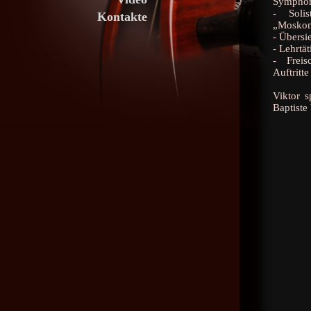
Symphon
- Soli
Kontakte
„Moskon
- Übersi
- Lehrtä
- Freis
Auftritt
Viktor s
Baptiste